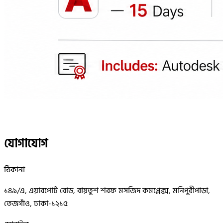
যোগাযোগ
ঠিকানা
১৪৯/এ, এয়ারপোর্ট রোড, বায়তুশ শরফ মসজিদ কমপ্লেক্স, মনিপুরীপাড়া,
তেজগাঁও, ঢাকা-১২১৫