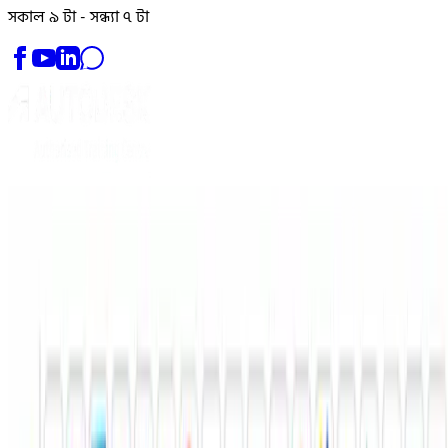
সকাল ৯ টা - সন্ধ্যা ৭ টা