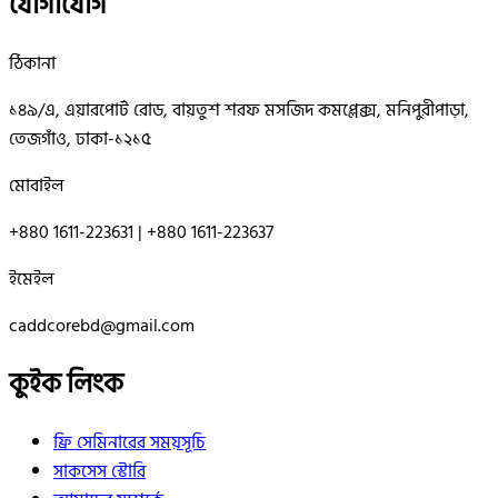
যোগাযোগ
ঠিকানা
১৪৯/এ, এয়ারপোর্ট রোড, বায়তুশ শরফ মসজিদ কমপ্লেক্স, মনিপুরীপাড়া,
তেজগাঁও, ঢাকা-১২১৫
মোবাইল
+880 1611-223631 | +880 1611-223637
ইমেইল
caddcorebd@gmail.com
কুইক লিংক
ফ্রি সেমিনারের সময়সূচি
সাকসেস স্টোরি