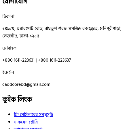
যোগাযোগ
ঠিকানা
১৪৯/এ, এয়ারপোর্ট রোড, বায়তুশ শরফ মসজিদ কমপ্লেক্স, মনিপুরীপাড়া,
তেজগাঁও, ঢাকা-১২১৫
মোবাইল
+880 1611-223631 | +880 1611-223637
ইমেইল
caddcorebd@gmail.com
কুইক লিংক
ফ্রি সেমিনারের সময়সূচি
সাকসেস স্টোরি