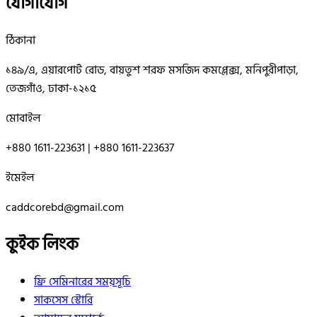
যোগাযোগ
ঠিকানা
১৪৯/এ, এয়ারপোর্ট রোড, বায়তুশ শরফ মসজিদ কমপ্লেক্স, মনিপুরীপাড়া,
তেজগাঁও, ঢাকা-১২১৫
মোবাইল
+880 1611-223631 | +880 1611-223637
ইমেইল
caddcorebd@gmail.com
কুইক লিংক
ফ্রি সেমিনারের সময়সূচি
সাকসেস স্টোরি