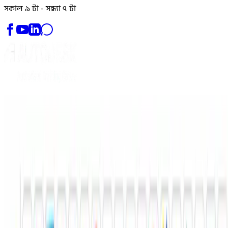
সকাল ৯ টা - সন্ধ্যা ৭ টা